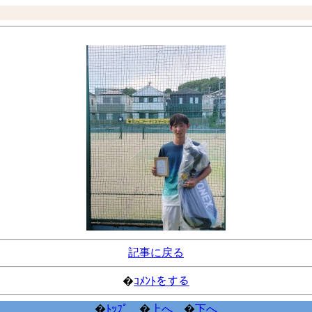
記事に戻る
�
ｺﾒﾝﾄをする
�
ﾄｯﾌﾟ
�
上へ
�
下へ